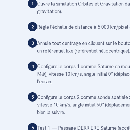
1
Ouvre la simulation Orbites et Gravitation 
gravitation).
2
Règle l'échelle de distance à 5 000 km/pixel 
3
Annule tout centrage en cliquant sur le bou
un référentiel fixe (référentiel héliocentrique).
4
Configure le corps 1 comme Saturne en mouv
M⊕), vitesse 10 km/s, angle initial 0° (dépla
l'écran.
5
Configure le corps 2 comme sonde spatiale :
vitesse 10 km/s, angle initial 90° (déplaceme
bien la suivre.
6
Test 1 — Passage DERRIÈRE Saturne (accéléra