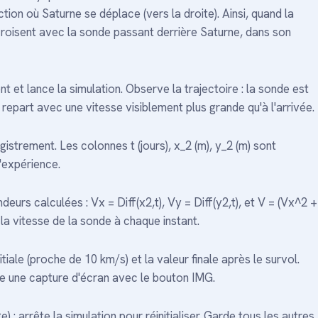
tion où Saturne se déplace (vers la droite). Ainsi, quand la
roisent avec la sonde passant derrière Saturne, dans son
 et lance la simulation. Observe la trajectoire : la sonde est
 repart avec une vitesse visiblement plus grande qu'à l'arrivée.
istrement. Les colonnes t (jours), x_2 (m), y_2 (m) sont
'expérience.
deurs calculées : Vx = Diff(x2,t), Vy = Diff(y2,t), et V = (Vx^2 +
a vitesse de la sonde à chaque instant.
tiale (proche de 10 km/s) et la valeur finale après le survol.
rde une capture d'écran avec le bouton IMG.
 arrête la simulation pour réinitialiser. Garde tous les autres