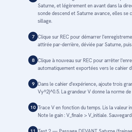
Saturne, et légèrement en avant dans la direc
sonde descend et Saturne avance, elles se c
sillage.
7
Clique sur REC pour démarrer l'enregistrement
attirée par-derrière, déviée par Saturne, puis
8
Clique à nouveau sur REC pour arrêter l'enreg
automatiquement exportées vers le cahier d
9
Dans le cahier d'expérience, ajoute trois gran
Vy^2)^0.5. La grandeur V donne la norme de l
10
Trace V en fonction du temps. Lis la valeur ini
Note le gain : V_finale > V_initiale. Sauvega
11
Test 2 — Passage DEVANT Saturne (freinage) :