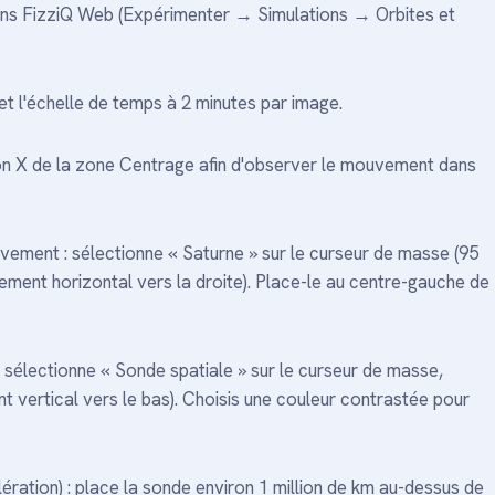
dans FizziQ Web (Expérimenter → Simulations → Orbites et
et l'échelle de temps à 2 minutes par image.
ton X de la zone Centrage afin d'observer le mouvement dans
ement : sélectionne « Saturne » sur le curseur de masse (95
cement horizontal vers la droite). Place-le au centre-gauche de
 sélectionne « Sonde spatiale » sur le curseur de masse,
nt vertical vers le bas). Choisis une couleur contrastée pour
tion) : place la sonde environ 1 million de km au-dessus de