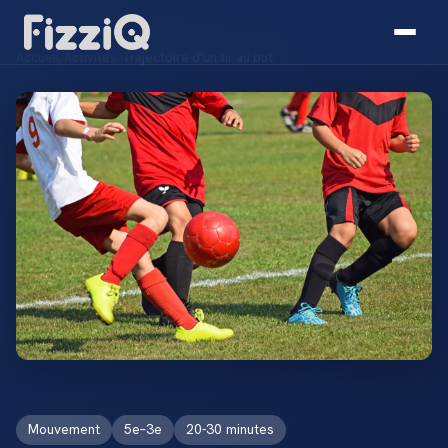
Accueil
/
Activités
/
Trajectoire d'un tir au but
Mouvement
5e–3e
20-30 minutes