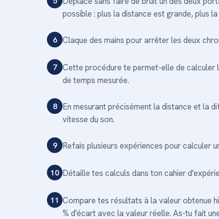
5
Déplace sans faire de bruit un des deux port
possible : plus la distance est grande, plus l
6
Claque des mains pour arrêter les deux chr
7
Cette procédure te permet-elle de calculer la
de temps mesurée.
8
En mesurant précisément la distance et la di
vitesse du son.
9
Refais plusieurs expériences pour calculer u
10
Détaille tes calculs dans ton cahier d'expéri
11
Compare tes résultats à la valeur obtenue h
% d'écart avec la valeur réelle. As-tu fait u