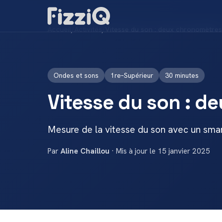
Accueil
/
Activités
/
Vitesse du son : deux chronomètres
Ondes et sons
1re–Supérieur
30 minutes
Vitesse du son : d
Mesure de la vitesse du son avec un sm
Par
Aline Chaillou
· Mis à jour le 15 janvier 2025