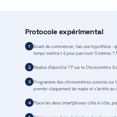
Protocole expérimental
1
Avant de commencer, fais une hypothèse : quel
temps mettra-t-il pour parcourir 5 mètres ?
2
Réalise d'abord le TP sur le Chronomètre S
3
Programme des chronomètres sonores sur l
premier claquement de mains et s'arrête au 
4
Place les deux smartphones côte à côte, pui