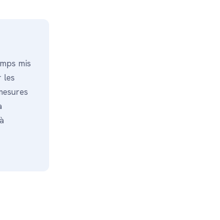
emps mis
 les
mesures
à
à