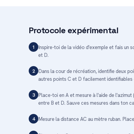
Protocole expérimental
1
Inspire-toi de la vidéo d'exemple et fais un
et D.
2
Dans la cour de récréation, identifie deux poi
autres points C et D facilement identifiables
3
Place-toi en A et mesure à l'aide de l'azimut 
entre B et D. Sauve ces mesures dans ton cah
4
Mesure la distance AC au mètre ruban. Place-