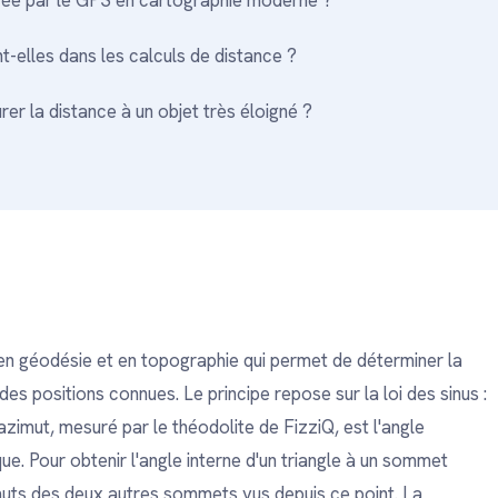
lacée par le GPS en cartographie moderne ?
-elles dans les calculs de distance ?
er la distance à un objet très éloigné ?
en géodésie et en topographie qui permet de déterminer la
des positions connues. Le principe repose sur la loi des sinus :
L'azimut, mesuré par le théodolite de FizziQ, est l'angle
ue. Pour obtenir l'angle interne d'un triangle à un sommet
zimuts des deux autres sommets vus depuis ce point. La