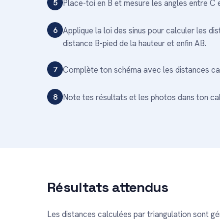
5
Place-toi en B et mesure les angles entre C e
6
Applique la loi des sinus pour calculer les di
distance B-pied de la hauteur et enfin AB.
7
Complète ton schéma avec les distances cal
8
Note tes résultats et les photos dans ton ca
Résultats attendus
Les distances calculées par triangulation sont g