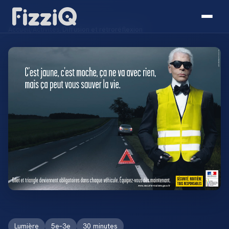
Accueil
/
Activités
/
Diffusion et rétroréflexion
Lumière
5e–3e
30 minutes