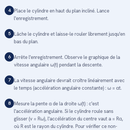
4
Place le cylindre en haut du plan incliné. Lance
l'enregistrement.
5
Lâche le cylindre et laisse-le rouler librement jusqu'en
bas du plan.
6
Arrête l'enregistrement. Observe le graphique de la
vitesse angulaire ω(t) pendant la descente.
7
La vitesse angulaire devrait croître linéairement avec
le temps (accélération angulaire constante) : ω = αt.
8
Mesure la pente α de la droite ω(t) : c'est
l'accélération angulaire. Si le cylindre roule sans
glisser (v = Rω), l'accélération du centre vaut a = Rα,
où R est le rayon du cylindre. Pour vérifier ce non-