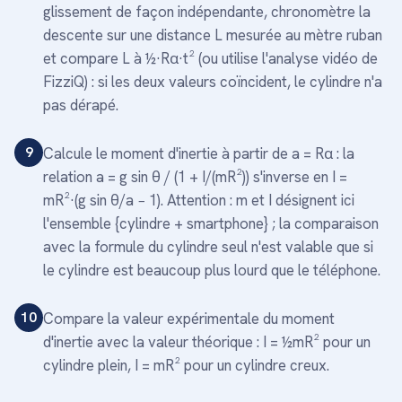
glissement de façon indépendante, chronomètre la
descente sur une distance L mesurée au mètre ruban
et compare L à ½·Rα·t² (ou utilise l'analyse vidéo de
FizziQ) : si les deux valeurs coïncident, le cylindre n'a
pas dérapé.
9
Calcule le moment d'inertie à partir de a = Rα : la
relation a = g sin θ / (1 + I/(mR²)) s'inverse en I =
mR²·(g sin θ/a − 1). Attention : m et I désignent ici
l'ensemble {cylindre + smartphone} ; la comparaison
avec la formule du cylindre seul n'est valable que si
le cylindre est beaucoup plus lourd que le téléphone.
10
Compare la valeur expérimentale du moment
d'inertie avec la valeur théorique : I = ½mR² pour un
cylindre plein, I = mR² pour un cylindre creux.