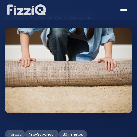
Accueil
/
Activités
/
Moment d'inertie d'un cylindre
Forces
1re–Supérieur
30 minutes