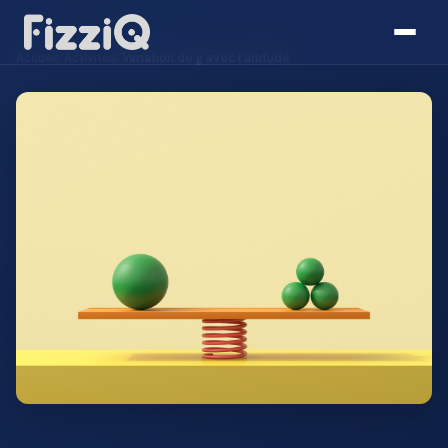
Accueil
/
Activités
/
Variation de g avec l'altitude