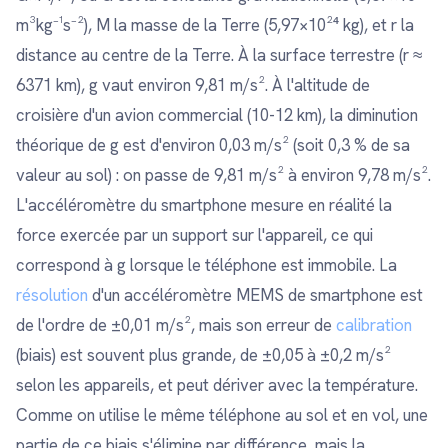
m³kg⁻¹s⁻²), M la masse de la Terre (5,97×10²⁴ kg), et r la
distance au centre de la Terre. À la surface terrestre (r ≈
6371 km), g vaut environ 9,81 m/s². À l'altitude de
croisière d'un avion commercial (10-12 km), la diminution
théorique de g est d'environ 0,03 m/s² (soit 0,3 % de sa
valeur au sol) : on passe de 9,81 m/s² à environ 9,78 m/s².
L'accéléromètre du smartphone mesure en réalité la
force exercée par un support sur l'appareil, ce qui
correspond à g lorsque le téléphone est immobile. La
résolution
d'un accéléromètre MEMS de smartphone est
de l'ordre de ±0,01 m/s², mais son erreur de
calibration
(biais) est souvent plus grande, de ±0,05 à ±0,2 m/s²
selon les appareils, et peut dériver avec la température.
Comme on utilise le même téléphone au sol et en vol, une
partie de ce biais s'élimine par différence, mais la