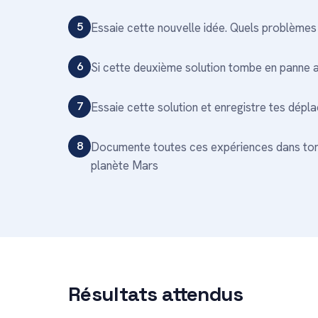
5
Essaie cette nouvelle idée. Quels problèmes
6
Si cette deuxième solution tombe en panne as-t
7
Essaie cette solution et enregistre tes dép
8
Documente toutes ces expériences dans ton c
planète Mars
Résultats attendus