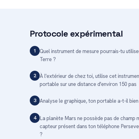
Protocole expérimental
1
Quel instrument de mesure pourrais-tu utilise
Terre ?
2
À l'extérieur de chez toi, utilise cet instru
portable sur une distance d'environ 150 pas
3
Analyse le graphique, ton portable a-t-il bien
4
La planète Mars ne possède pas de champ magn
capteur présent dans ton téléphone Persevera
?