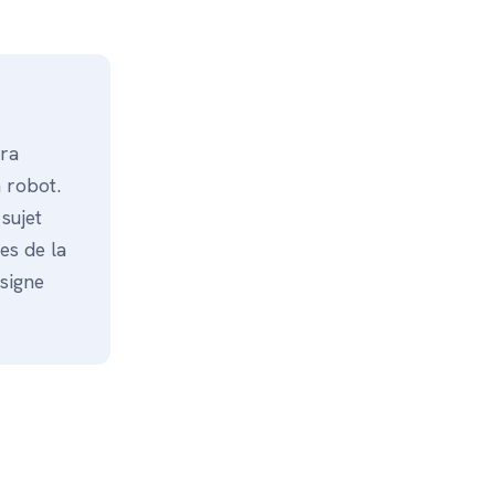
era
 robot.
sujet
es de la
nsigne