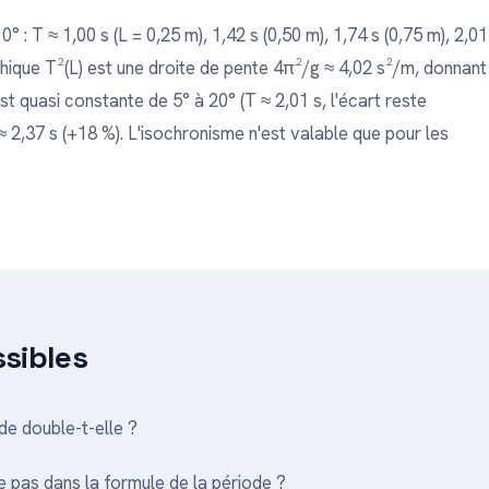
° : T ≈ 1,00 s (L = 0,25 m), 1,42 s (0,50 m), 1,74 s (0,75 m), 2,01
raphique T²(L) est une droite de pente 4π²/g ≈ 4,02 s²/m, donnant
est quasi constante de 5° à 20° (T ≈ 2,01 s, l'écart reste
T ≈ 2,37 s (+18 %). L'isochronisme n'est valable que pour les
ssibles
ode double-t-elle ?
e pas dans la formule de la période ?