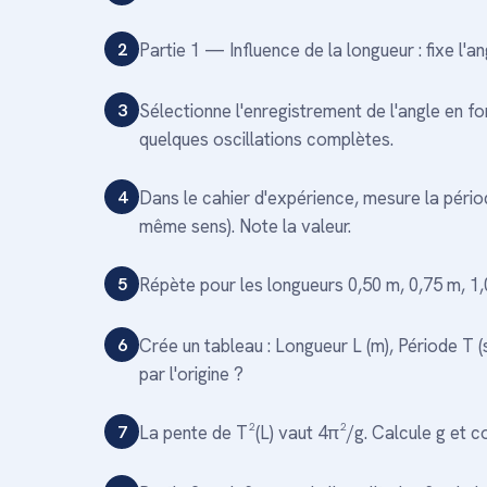
2
Partie 1 — Influence de la longueur : fixe l'ang
3
Sélectionne l'enregistrement de l'angle en f
quelques oscillations complètes.
4
Dans le cahier d'expérience, mesure la pér
même sens). Note la valeur.
5
Répète pour les longueurs 0,50 m, 0,75 m, 1,
6
Crée un tableau : Longueur L (m), Période T (s
par l'origine ?
7
La pente de T²(L) vaut 4π²/g. Calcule g et 