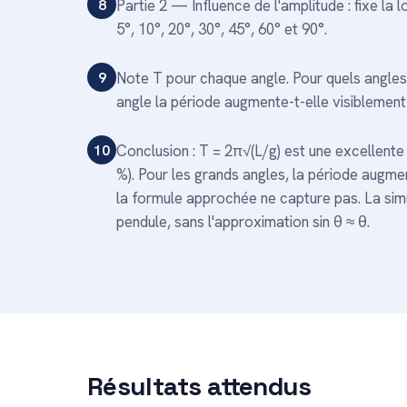
8
Partie 2 — Influence de l'amplitude : fixe la
5°, 10°, 20°, 30°, 45°, 60° et 90°.
9
Note T pour chaque angle. Pour quels angles 
angle la période augmente-t-elle visiblement
10
Conclusion : T = 2π√(L/g) est une excellente 
%). Pour les grands angles, la période augme
la formule approchée ne capture pas. La simu
pendule, sans l'approximation sin θ ≈ θ.
Résultats attendus