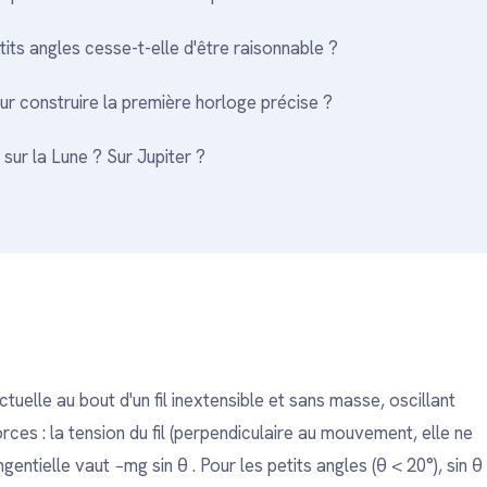
tits angles cesse-t-elle d'être raisonnable ?
ur construire la première horloge précise ?
 sur la Lune ? Sur Jupiter ?
uelle au bout d'un fil inextensible et sans masse, oscillant
es : la tension du fil (perpendiculaire au mouvement, elle ne
gentielle vaut −mg sin θ . Pour les petits angles (θ < 20°), sin θ