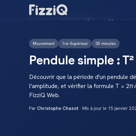
Accueil
/
Activités
/
Pendule simple : T² = f(L)
Mouvement
1re–Supérieur
35 minutes
Pendule simple : T² 
Découvrir que la période d'un pendule d
l'amplitude, et vérifier la formule T = 2π
FizziQ Web.
Par
Christophe Chazot
· Mis à jour le 15 janvier 20