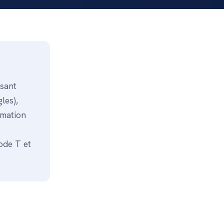
isant
les),
imation
ode T et