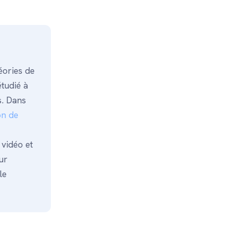
éories de
tudié à
s. Dans
on de
 vidéo et
ur
le