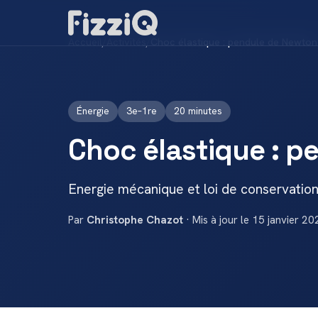
Accueil
/
Activités
/
Choc élastique : pendule de Newton
Énergie
3e–1re
20 minutes
Choc élastique : 
Energie mécanique et loi de conservatio
Par
Christophe Chazot
· Mis à jour le 15 janvier 20