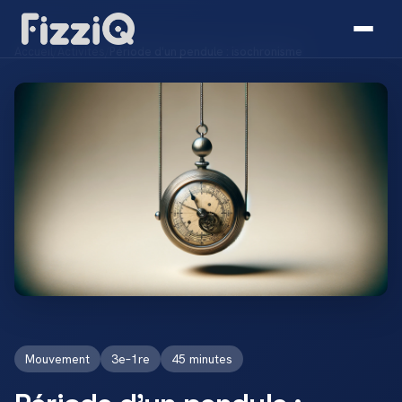
Accueil
/
Activités
/
Période d'un pendule : isochronisme
Mouvement
3e–1re
45 minutes