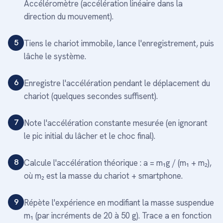
Accéléromètre (accélération linéaire dans la
direction du mouvement).
5
Tiens le chariot immobile, lance l'enregistrement, puis
lâche le système.
6
Enregistre l'accélération pendant le déplacement du
chariot (quelques secondes suffisent).
7
Note l'accélération constante mesurée (en ignorant
le pic initial du lâcher et le choc final).
8
Calcule l'accélération théorique : a = m₁g / (m₁ + m₂),
où m₂ est la masse du chariot + smartphone.
9
Répète l'expérience en modifiant la masse suspendue
m₁ (par incréments de 20 à 50 g). Trace a en fonction