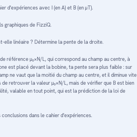
er d'expériences avec I (en A) et B (en µT).
tils graphiques de FizziQ.
t-elle linéaire ? Détermine la pente de la droite.
 de référence µ₀×N/L, qui correspond au champ au centre, à
e est placé devant la bobine, ta pente sera plus faible : sur
hamp ne vaut que la moitié du champ au centre, et il diminue vite
s de retrouver la valeur µ₀×N/L, mais de vérifier que B est bien
té, valable en tout point, qui est la prédiction de la loi de
conclusions dans le cahier d'expériences.