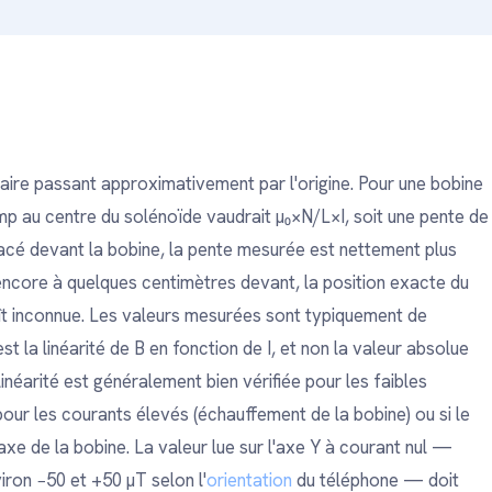
néaire passant approximativement par l'origine. Pour une bobine
mp au centre du solénoïde vaudrait µ₀×N/L×I, soit une pente de
cé devant la bobine, la pente mesurée est nettement plus
 encore à quelques centimètres devant, la position exacte du
roît inconnue. Les valeurs mesurées sont typiquement de
t la linéarité de B en fonction de I, et non la valeur absolue
 linéarité est généralement bien vérifiée pour les faibles
our les courants élevés (échauffement de la bobine) ou si le
xe de la bobine. La valeur lue sur l'axe Y à courant nul —
ron −50 et +50 µT selon l'
orientation
du téléphone — doit