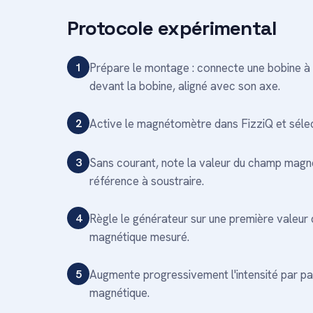
Protocole expérimental
1
Prépare le montage : connecte une bobine à 
devant la bobine, aligné avec son axe.
2
Active le magnétomètre dans FizziQ et sél
3
Sans courant, note la valeur du champ magné
référence à soustraire.
4
Règle le générateur sur une première valeur 
magnétique mesuré.
5
Augmente progressivement l'intensité par pas r
magnétique.