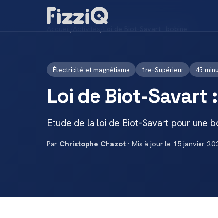
Accueil
/
Activités
/
Loi de Biot-Savart : bobine
Électricité et magnétisme
1re–Supérieur
45 min
Loi de Biot-Savart 
Etude de la loi de Biot-Savart pour une b
Par
Christophe Chazot
· Mis à jour le 15 janvier 20