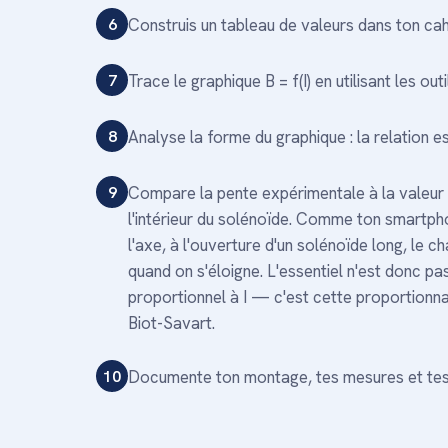
6
Construis un tableau de valeurs dans ton cahi
7
Trace le graphique B = f(I) en utilisant les ou
8
Analyse la forme du graphique : la relation es
9
Compare la pente expérimentale à la valeur
l'intérieur du solénoïde. Comme ton smartphon
l'axe, à l'ouverture d'un solénoïde long, le c
quand on s'éloigne. L'essentiel n'est donc pa
proportionnel à I — c'est cette proportionnali
Biot-Savart.
10
Documente ton montage, tes mesures et tes 