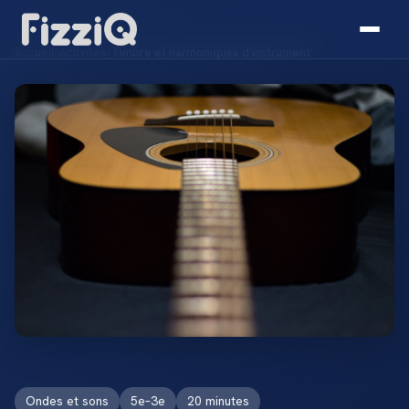
Accueil
/
Activités
/
Timbre et harmoniques d'instrument
Ondes et sons
5e–3e
20 minutes