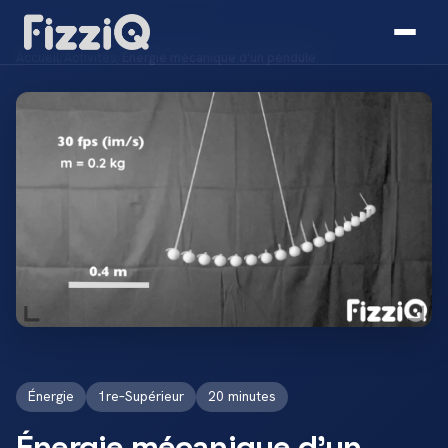
Accueil
/
Activités
/
Énergie mécanique d'un pendule
Énergie
1re–Supérieur
20 minutes
Énergie mécanique d'un