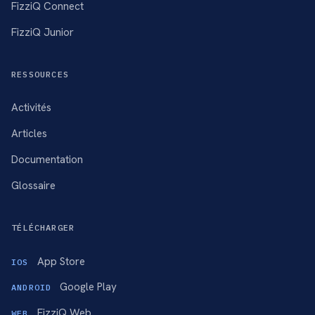
FizziQ Connect
FizziQ Junior
RESSOURCES
Activités
Articles
Documentation
Glossaire
TÉLÉCHARGER
App Store
IOS
Google Play
ANDROID
FizziQ Web
WEB