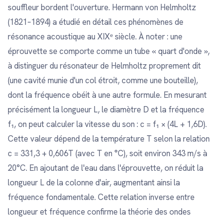
souffleur bordent l'ouverture. Hermann von Helmholtz
(1821–1894) a étudié en détail ces phénomènes de
résonance acoustique au XIXᵉ siècle. À noter : une
éprouvette se comporte comme un tube « quart d'onde »,
à distinguer du résonateur de Helmholtz proprement dit
(une cavité munie d'un col étroit, comme une bouteille),
dont la fréquence obéit à une autre formule. En mesurant
précisément la longueur L, le diamètre D et la fréquence
f₁, on peut calculer la vitesse du son : c = f₁ × (4L + 1,6D).
Cette valeur dépend de la température T selon la relation
c = 331,3 + 0,606T (avec T en °C), soit environ 343 m/s à
20°C. En ajoutant de l'eau dans l'éprouvette, on réduit la
longueur L de la colonne d'air, augmentant ainsi la
fréquence fondamentale. Cette relation inverse entre
longueur et fréquence confirme la théorie des ondes