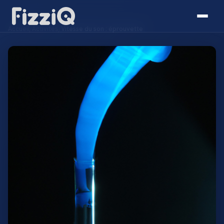
Accueil
/
Activités
/
Vitesse du son : éprouvette