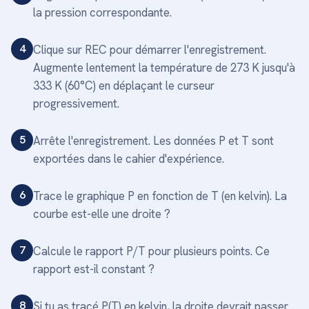
la pression correspondante.
4
Clique sur REC pour démarrer l'enregistrement.
Augmente lentement la température de 273 K jusqu'à
333 K (60°C) en déplaçant le curseur
progressivement.
5
Arrête l'enregistrement. Les données P et T sont
exportées dans le cahier d'expérience.
6
Trace le graphique P en fonction de T (en kelvin). La
courbe est-elle une droite ?
7
Calcule le rapport P/T pour plusieurs points. Ce
rapport est-il constant ?
8
Si tu as tracé P(T) en kelvin, la droite devrait passer