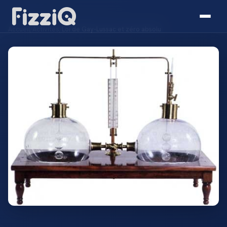
Accueil
/
Activités
/
Loi de Gay-Lussac et zéro absolu