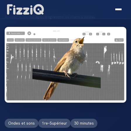
Accueil
/
Activités
/
Spectrogramme du chant d'oiseau
Ondes et sons
1re–Supérieur
30 minutes