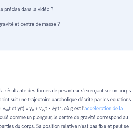
le précise dans la vidéo ?
 gravité et centre de masse ?
e la résultante des forces de pesanteur s'exerçant sur un corps.
oint suit une trajectoire parabolique décrite par les équations
ₓt et y(t) = y₀ + v₀ᵧt - ½gt², où g est l'
accélération de la
ticulé comme un plongeur, le centre de gravité correspond au
ties du corps. Sa position relative n'est pas fixe et peut se