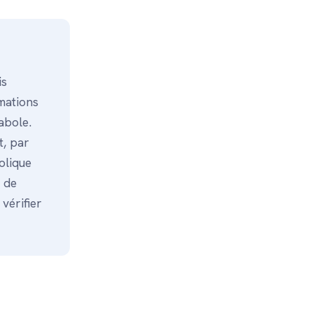
is
mations
abole.
t, par
olique
e de
vérifier