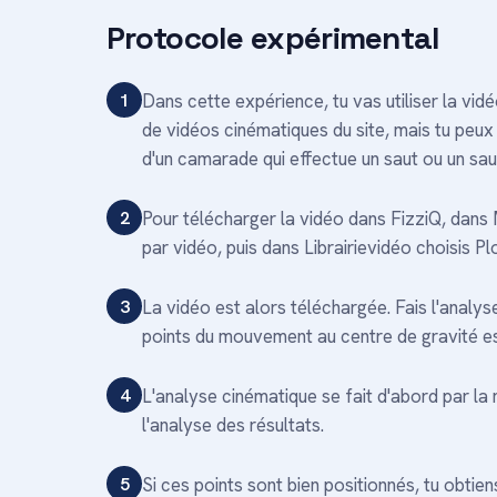
Protocole expérimental
1
Dans cette expérience, tu vas utiliser la vi
de vidéos cinématiques du site, mais tu peu
d'un camarade qui effectue un saut ou un sau
2
Pour télécharger la vidéo dans FizziQ, dans
par vidéo, puis dans Librairievidéo choisis Pl
3
La vidéo est alors téléchargée. Fais l'analy
points du mouvement au centre de gravité est
4
L'analyse cinématique se fait d'abord par la 
l'analyse des résultats.
5
Si ces points sont bien positionnés, tu obtie