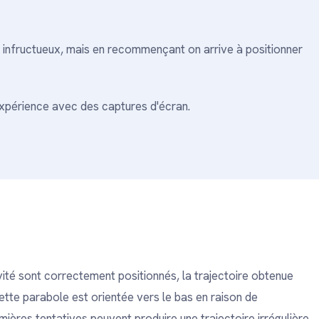
s infructueux, mais en recommençant on arrive à positionner
xpérience avec des captures d'écran.
vité sont correctement positionnés, la trajectoire obtenue
ette parabole est orientée vers le bas en raison de
mières tentatives peuvent produire une trajectoire irrégulière