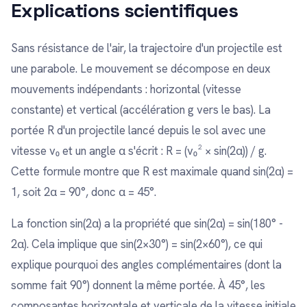
Explications scientifiques
Sans résistance de l'air, la trajectoire d'un projectile est
une parabole. Le mouvement se décompose en deux
mouvements indépendants : horizontal (vitesse
constante) et vertical (accélération g vers le bas). La
portée R d'un projectile lancé depuis le sol avec une
vitesse v₀ et un angle α s'écrit : R = (v₀² × sin(2α)) / g.
Cette formule montre que R est maximale quand sin(2α) =
1, soit 2α = 90°, donc α = 45°.
La fonction sin(2α) a la propriété que sin(2α) = sin(180° -
2α). Cela implique que sin(2×30°) = sin(2×60°), ce qui
explique pourquoi des angles complémentaires (dont la
somme fait 90°) donnent la même portée. À 45°, les
composantes horizontale et verticale de la vitesse initiale