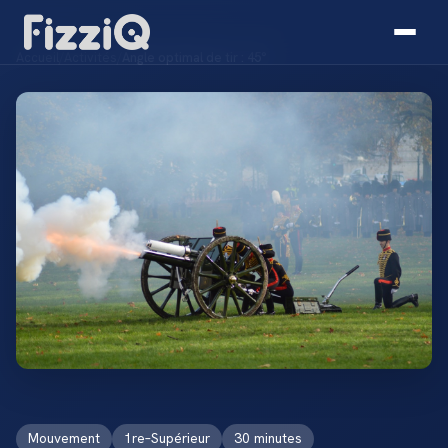
Accueil
/
Activités
/
Angle optimal de tir : 45°
Mouvement
1re–Supérieur
30 minutes