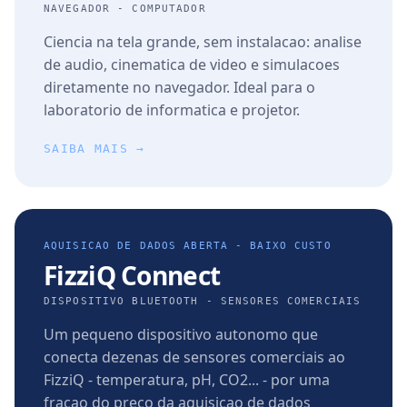
NAVEGADOR - COMPUTADOR
Ciencia na tela grande, sem instalacao: analise
de audio, cinematica de video e simulacoes
diretamente no navegador. Ideal para o
laboratorio de informatica e projetor.
SAIBA MAIS →
AQUISICAO DE DADOS ABERTA - BAIXO CUSTO
FizziQ Connect
DISPOSITIVO BLUETOOTH - SENSORES COMERCIAIS
Um pequeno dispositivo autonomo que
conecta dezenas de sensores comerciais ao
FizziQ - temperatura, pH, CO2... - por uma
fracao do preco da aquisicao de dados