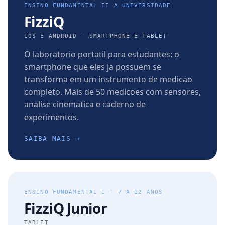
ENSINO FUNDAMENTAL II A UNIVERSIDADE
FizziQ
IOS E ANDROID - SMARTPHONE E TABLET
O laboratorio portatil para estudantes: o
smartphone que eles ja possuem se
transforma em um instrumento de medicao
completo. Mais de 50 medicoes com sensores,
analise cinematica e caderno de
experimentos.
SAIBA MAIS →
ENSINO FUNDAMENTAL I - 7 A 12 ANOS
FizziQ Junior
TABLET