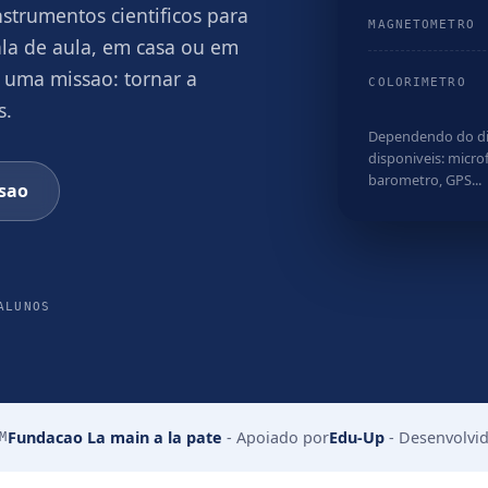
trumentos cientificos para
MAGNETOMETRO
la de aula, em casa ou em
 uma missao: tornar a
COLORIMETRO
s.
Dependendo do dis
disponiveis: micr
barometro, GPS...
sao
ALUNOS
Fundacao La main a la pate
-
Apoiado por
Edu-Up
-
Desenvolvi
M