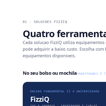
01 - SOLUCOES FIZZIQ
Quatro ferrament
Cada solucao FizziQ utiliza equipamentos 
pode adquirir a baixo custo. Escolha com
equipamentos disponiveis.
No seu bolso ou mochila
SMARTPHONES E T
ENSINO FUNDAMENTAL II A UNIVERSIDADE
FizziQ
IOS E ANDROID - SMARTPHONE E TABLET