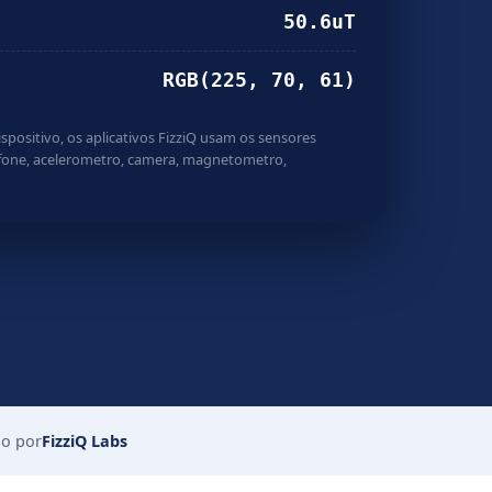
49.3
uT
RGB(233, 74, 57)
positivo, os aplicativos FizziQ usam os sensores
ofone, acelerometro, camera, magnetometro,
do por
FizziQ Labs