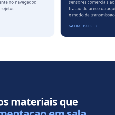
ente no navegador.
sensores comerciais ao 
rojetor.
fracao do preco da aqui
e modo de transmissao 
SAIBA MAIS →
s materiais que
mentacao em sala