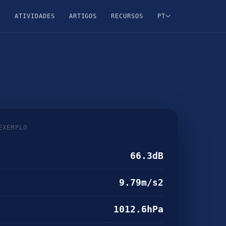
?
ATIVIDADES
ARTIGOS
RECURSOS
PT
EXEMPLO
60.9
dB
9.78
m/s2
1013.0
hPa