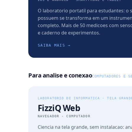
O laboratorio portatil para estudantes: o
possuem se transforma em um instrumen
completo. Mais de 50 medicoes com sensor
e caderno de experimentos.
SAIBA MAIS →
Para analise e conexao
COMPUTADORES E S
LABORATORIO DE INFORMATICA - TELA GRAND
FizziQ Web
NAVEGADOR - COMPUTADOR
Ciencia na tela grande, sem instalacao: ana