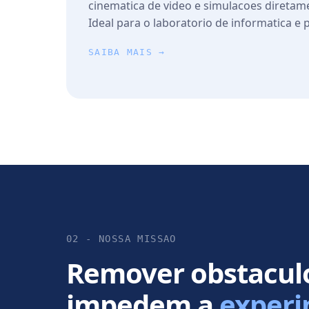
cinematica de video e simulacoes diretam
Ideal para o laboratorio de informatica e p
SAIBA MAIS →
02 - NOSSA MISSAO
Remover obstaculo
impedem a
experi