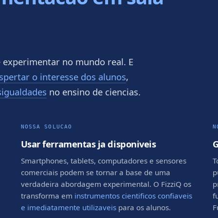
e experimentar no mundo real. E
spertar o interesse dos alunos
,
sigualdades
no ensino de ciencias.
NOSSA SOLUCAO
N
Usar ferramentas ja disponiveis
G
Smartphones, tablets, computadores e sensores
T
comerciais podem se tornar a base de uma
p
verdadeira abordagem experimental. O FizziQ os
p
transforma em
instrumentos cientificos confiaveis
f
e
e imediatamente utilizaveis
para os alunos.
F