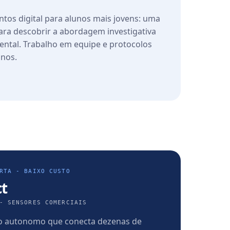
tos digital para alunos mais jovens: uma
para descobrir a abordagem investigativa
ntal. Trabalho em equipe e protocolos
anos.
RTA - BAIXO CUSTO
ct
- SENSORES COMERCIAIS
o autonomo que conecta dezenas de