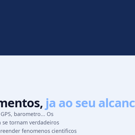
umentos,
ja ao seu alcan
 GPS, barometro... Os
a se tornam verdadeiros
reender fenomenos cientificos