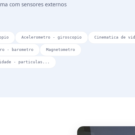
gama com sensores externos
opio
Acelerometro - giroscopio
Cinematica de vi
ro - barometro
Magnetometro
idade - particulas...