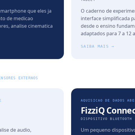
 smartphone que eles ja
O caderno de experimen
to de medicao
interface simplificada 
es, analise cinematica
desde o ensino fundame
adaptados para 7 a 12 
SAIBA MAIS →
ENSORES EXTERNOS
E
AQUISICAO DE DADOS ABE
FizziQ Conne
DISPOSITIVO BLUETOOTH 
lise de audio,
Um pequeno dispositiv