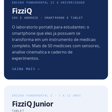
ENSINO FUNDAMENTAL II A UNIVERSIDADE
FizziQ
IOS E ANDROID - SMARTPHONE E TABLET
O laboratorio portatil para estudantes: o
smartphone que eles ja possuem se
transforma em um instrumento de medicao
completo. Mais de 50 medicoes com sensores,
analise cinematica e caderno de
experimentos.
SAIBA MAIS →
ENSINO FUNDAMENTAL I - 7 A 12 ANOS
FizziQ Junior
TABLET