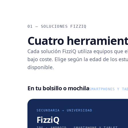
01 — SOLUCIONES FIZZIQ
Cuatro herramien
Cada solución FizziQ utiliza equipos que e
bajo coste. Elige según la edad de los es
disponible.
En tu bolsillo o mochila
SMARTPHONES Y TA
SECUNDARIA → UNIVERSIDAD
FizziQ
IOS · ANDROID — SMARTPHONE Y TABLET