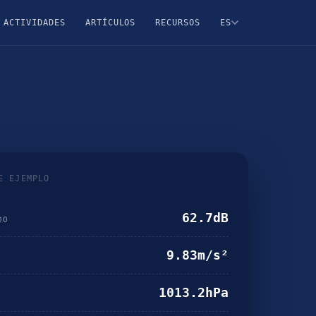
ACTIVIDADES
ARTÍCULOS
RECURSOS
ES
E EJEMPLO
65.9
dB
DO
9.86
m/s²
1013.6
hPa