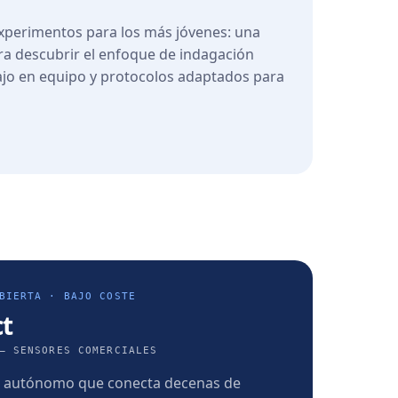
experimentos para los más jóvenes: una
ara descubrir el enfoque de indagación
ajo en equipo y protocolos adaptados para
BIERTA · BAJO COSTE
ct
— SENSORES COMERCIALES
o autónomo que conecta decenas de