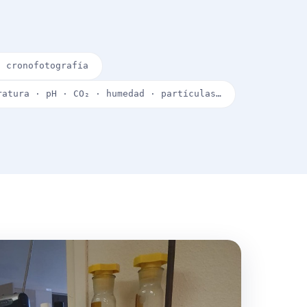
· cronofotografía
ratura · pH · CO₂ · humedad · partículas…