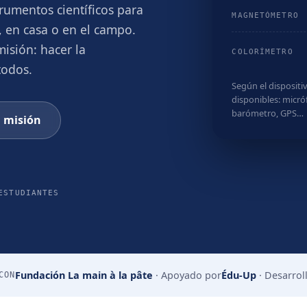
rumentos científicos para
MAGNETÓMETRO
, en casa o en el campo.
isión: hacer la
COLORÍMETRO
todos.
Según el dispositiv
disponibles: micr
barómetro, GPS…
 misión
ESTUDIANTES
Fundación La main à la pâte
·
Apoyado por
Édu-Up
·
Desarrol
CON