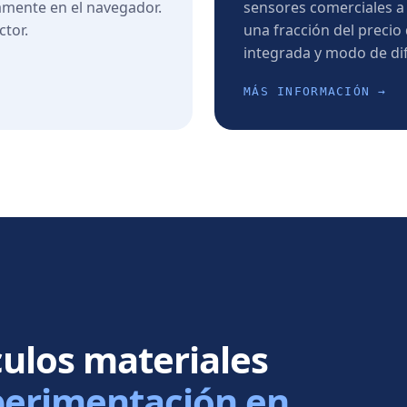
amente en el navegador.
sensores comerciales a
ctor.
una fracción del precio 
integrada y modo de dif
MÁS INFORMACIÓN →
culos materiales
perimentación en