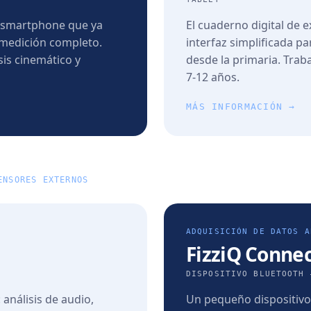
el smartphone que ya
El cuaderno digital de 
 medición completo.
interfaz simplificada p
is cinemático y
desde la primaria. Trab
7-12 años.
MÁS INFORMACIÓN →
ENSORES EXTERNOS
ADQUISICIÓN DE DATOS A
FizziQ Conne
DISPOSITIVO BLUETOOTH 
 análisis de audio,
Un pequeño dispositiv