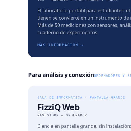
El laboratorio portátil para estudiantes: 
tienen se convierte en un instrumento de
Más de 50 mediciones con sensores, anális
cuaderno de experimentos.
MÁS INFORMACIÓN →
Para análisis y conexión
ORDENADORES Y S
SALA DE INFORMÁTICA · PANTALLA GRANDE
FizziQ Web
NAVEGADOR — ORDENADOR
Ciencia en pantalla grande, sin instalación: