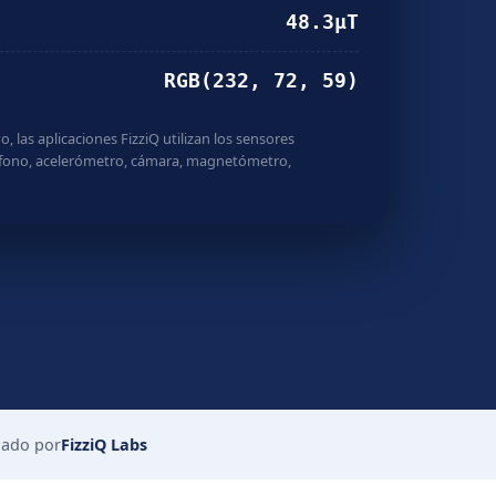
48.2
µT
RGB(227, 78, 55)
o, las aplicaciones FizziQ utilizan los sensores
ófono, acelerómetro, cámara, magnetómetro,
lado por
FizziQ Labs