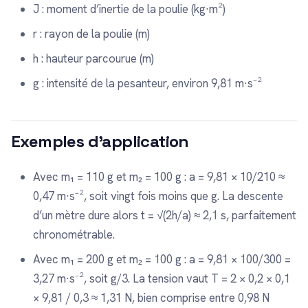
J : moment d’inertie de la poulie (kg·m²)
r : rayon de la poulie (m)
h : hauteur parcourue (m)
g : intensité de la pesanteur, environ 9,81 m·s⁻²
Exemples d’application
Avec m₁ = 110 g et m₂ = 100 g : a = 9,81 × 10/210 ≈
0,47 m·s⁻², soit vingt fois moins que g. La descente
d’un mètre dure alors t = √(2h/a) ≈ 2,1 s, parfaitement
chronométrable.
Avec m₁ = 200 g et m₂ = 100 g : a = 9,81 × 100/300 =
3,27 m·s⁻², soit g/3. La tension vaut T = 2 × 0,2 × 0,1
× 9,81 / 0,3 ≈ 1,31 N, bien comprise entre 0,98 N