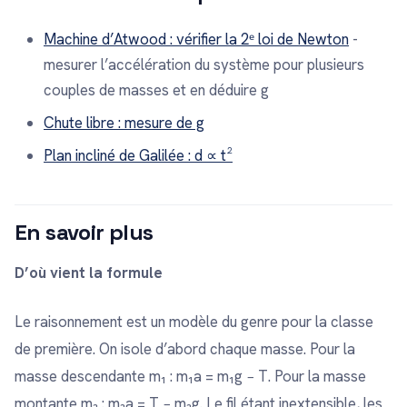
Machine d’Atwood : vérifier la 2ᵉ loi de Newton
-
mesurer l’accélération du système pour plusieurs
couples de masses et en déduire g
Chute libre : mesure de g
Plan incliné de Galilée : d ∝ t²
En savoir plus
D’où vient la formule
Le raisonnement est un modèle du genre pour la classe
de première. On isole d’abord chaque masse. Pour la
masse descendante m₁ : m₁a = m₁g − T. Pour la masse
montante m₂ : m₂a = T − m₂g. Le fil étant inextensible, les