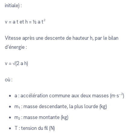
initiale) :
v = a t et h = ½ a t²
Vitesse après une descente de hauteur h, par le bilan
d’énergie :
v = √(2 a h)
où :
a : accélération commune aux deux masses (m·s⁻²)
m₁ : masse descendante, la plus lourde (kg)
m₂ : masse montante (kg)
T : tension du fil (N)