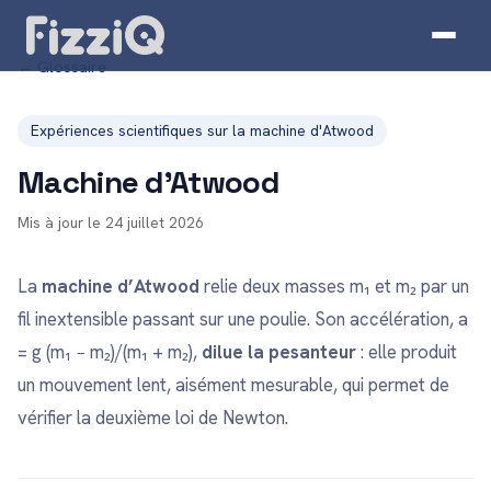
← Glossaire
Expériences scientifiques sur la machine d'Atwood
Machine d'Atwood
Mis à jour le 24 juillet 2026
La
machine d’Atwood
relie deux masses m₁ et m₂ par un
fil inextensible passant sur une poulie. Son accélération, a
= g (m₁ − m₂)/(m₁ + m₂),
dilue la pesanteur
: elle produit
un mouvement lent, aisément mesurable, qui permet de
vérifier la deuxième loi de Newton.