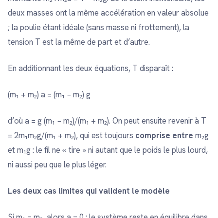
deux masses ont la même accélération en valeur absolue
; la poulie étant idéale (sans masse ni frottement), la
tension T est la même de part et d’autre.
En additionnant les deux équations, T disparaît :
(m₁ + m₂) a = (m₁ − m₂) g
d’où a = g (m₁ − m₂)/(m₁ + m₂). On peut ensuite revenir à T
= 2m₁m₂g/(m₁ + m₂), qui est toujours
comprise entre
m₂g
et m₁g : le fil ne « tire » ni autant que le poids le plus lourd,
ni aussi peu que le plus léger.
Les deux cas limites qui valident le modèle
Si m₁ = m₂, alors a = 0 : le système reste en équilibre dans