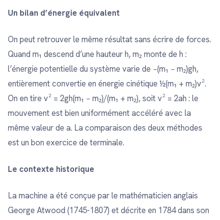
Un bilan d’énergie équivalent
On peut retrouver le même résultat sans écrire de forces.
Quand m₁ descend d’une hauteur h, m₂ monte de h :
l’énergie potentielle du système varie de −(m₁ − m₂)gh,
entièrement convertie en énergie cinétique ½(m₁ + m₂)v².
On en tire v² = 2gh(m₁ − m₂)/(m₁ + m₂), soit v² = 2ah : le
mouvement est bien uniformément accéléré avec la
même valeur de a. La comparaison des deux méthodes
est un bon exercice de terminale.
Le contexte historique
La machine a été conçue par le mathématicien anglais
George Atwood (1745-1807) et décrite en 1784 dans son