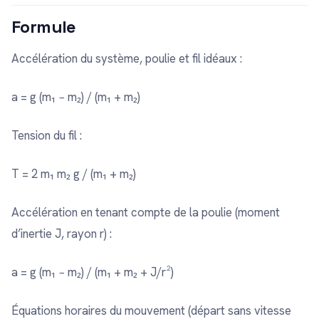
Formule
Accélération du système, poulie et fil idéaux :
a = g (m₁ − m₂) / (m₁ + m₂)
Tension du fil :
T = 2 m₁ m₂ g / (m₁ + m₂)
Accélération en tenant compte de la poulie (moment
d’inertie J, rayon r) :
a = g (m₁ − m₂) / (m₁ + m₂ + J/r²)
Équations horaires du mouvement (départ sans vitesse