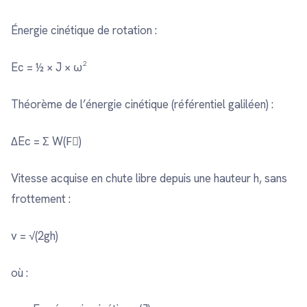
Énergie cinétique de rotation :
Ec = ½ × J × ω²
Théorème de l’énergie cinétique (référentiel galiléen) :
ΔEc = Σ W(F⃗)
Vitesse acquise en chute libre depuis une hauteur h, sans
frottement :
v = √(2gh)
où :