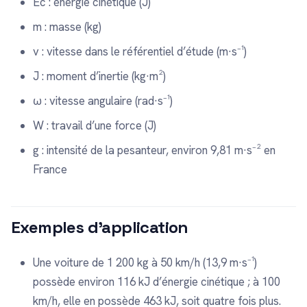
Ec : énergie cinétique (J)
m : masse (kg)
v : vitesse dans le référentiel d’étude (m·s⁻¹)
J : moment d’inertie (kg·m²)
ω : vitesse angulaire (rad·s⁻¹)
W : travail d’une force (J)
g : intensité de la pesanteur, environ 9,81 m·s⁻² en
France
Exemples d’application
Une voiture de 1 200 kg à 50 km/h (13,9 m·s⁻¹)
possède environ 116 kJ d’énergie cinétique ; à 100
km/h, elle en possède 463 kJ, soit quatre fois plus.