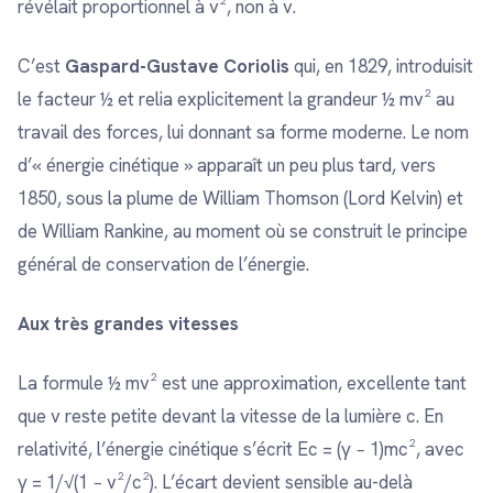
révélait proportionnel à v², non à v.
C’est
Gaspard-Gustave Coriolis
qui, en 1829, introduisit
le facteur ½ et relia explicitement la grandeur ½ mv² au
travail des forces, lui donnant sa forme moderne. Le nom
d’« énergie cinétique » apparaît un peu plus tard, vers
1850, sous la plume de William Thomson (Lord Kelvin) et
de William Rankine, au moment où se construit le principe
général de conservation de l’énergie.
Aux très grandes vitesses
La formule ½ mv² est une approximation, excellente tant
que v reste petite devant la vitesse de la lumière c. En
relativité, l’énergie cinétique s’écrit Ec = (γ − 1)mc², avec
γ = 1/√(1 − v²/c²). L’écart devient sensible au-delà